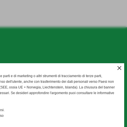
close
ze parti e di marketing o altri strumenti di tracciamento di terze parti,
so dell'utente, anche con trasferimento dei dati personali verso Paesi non
SEE, ossia UE + Norvegia, Liechtenstein, Islanda). La chiusura del banner
cessari. Se desideri approfondire l'argomento puoi consultare le informative
si.
n è obbligata all’adeguamento del proprio sito
nso