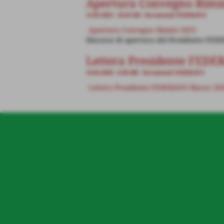
Apertura Convegno Rimi
15-05-2023
- 56,05 KB
-
Documenti FEDERAVO
Apertura Convegno Rimini 2023
Discorso di apertura del Presidente FE
Lettera Presidente FED
16-03-2020
- 0,98 MB
-
Documenti FEDERAVO
Lettera Presidente FEDERAVO Marzo 20