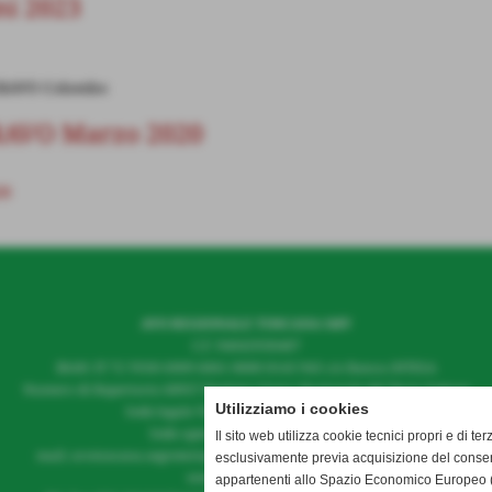
ni 2023
DERAVO Colombo
ERAVO Marzo 2020
20
AVO REGIONALE TOSCANA OdV
C.F. 94045930487
IBAN: IT 72 Y030 6909 6061 0000 0143 945 c/o Banca iNTESA
Numero di Repertorio 68957 Registro Unico Nazionale del Terzo Settore
Utilizziamo i cookies
Sede legale Via Malcontenti 6 – Firenze
Sede operativa c/o AVO Firenze
Il sito web utilizza cookie tecnici propri e di ter
mail: avotoscana.segreteria@gmail.com PEC avotoscana@postace.it
esclusivamente previa acquisizione del consen
www.avotoscana.it
appartenenti allo Spazio Economico Europeo (