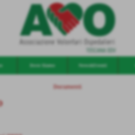
mo
Dove Siamo
News&Eventi
Documenti
O