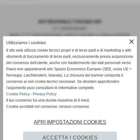
AVO REGIONALE TOSCANA OdV
C.F. 94045930487
IBAN: IT 72 Y030 6909 6061 0000 0143 945 c/o Banca iNTESA
close
Numero di Repertorio 68957 Registro Unico Nazionale del Terzo
Utilizziamo i cookies
Settore
Il sito web utilizza cookie tecnici propri e di terze parti e di marketing o altri
Sede legale Via Malcontenti 6 – Firenze
strumenti di tracciamento di terze parti, esclusivamente previa acquisizione
Sede operativa c/o AVO Firenze
del consenso dell'utente, anche con trasferimento dei dati personali verso
Paesi non appartenenti allo Spazio Economico Europeo (SEE, ossia UE +
mail: avotoscana.segreteria@gmail.com PEC
Norvegia, Liechtenstein, Islanda). La chiusura del banner comporta il
avotoscana@postace.it
consenso ai soli cookie tecnici necessari. Se desideri approfondire
www.avotoscana.it
l'argomento puoi consultare le informative complete.
Tel. Fax 055 2344567(A.V.O. Firenze) Cell. Presidente
Cookie Policy
-
Privacy Policy
3493783035
Il tuo consenso ha una durata massima di 6 mesi.
Cookie accettati nel consenso: nessun consenso
Privacy Policy
-
Cookie Policy
APRI IMPOSTAZIONI COOKIES
L’Associazione non ha i requisiti di accessibilità previsti dal D.
ACCETTA I COOKIES